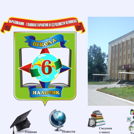
Главная
Новости
Сведени
об
образов
организа