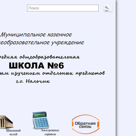
Школьный
Электронные
Обратная
музей
сервисы
связь