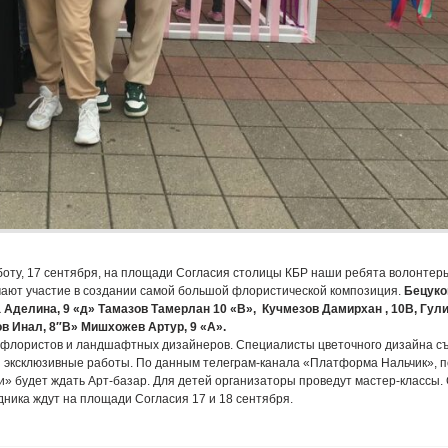
бботу, 17 сентября, на площади Согласия столицы КБР наши ребята волонтер
ают участие в создании самой большой флористической композиция.
Бецуко
а Аделина, 9 «д» Тамазов Тамерлан 10 «В», Кучмезов Дамирхан , 10В, Гул
ов Инал, 8″В» Мишхожев Артур, 9 «А».
 флористов и ландшафтных дизайнеров. Специалисты цветочного дизайна съ
 и эксклюзивные работы. По данным телеграм-канала «Платформа Нальчик», 
 будет ждать Арт-базар. Для детей организаторы проведут мастер-классы.
дника ждут на площади Согласия 17 и 18 сентября.