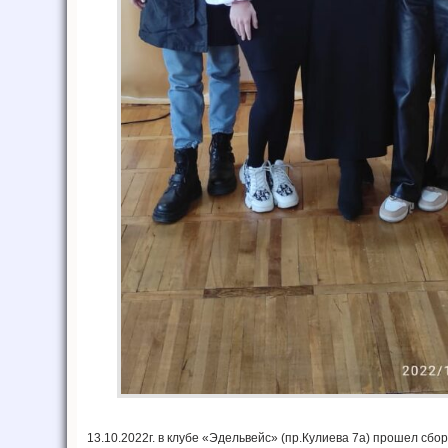
13.10.2022г. в клубе «Эдельвейс» (пр.Кулиева 7а) прошел сб