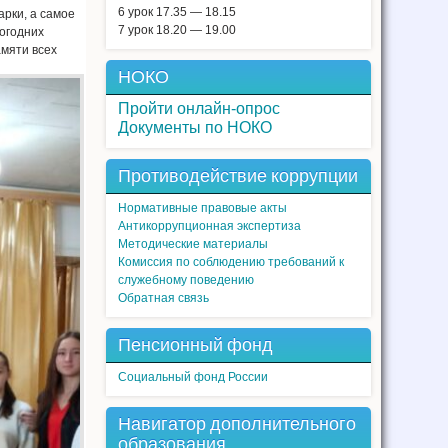
6 урок 17.35 — 18.15
рки, а самое
7 урок 18.20 — 19.00
вогодних
амяти всех
НОКО
Пройти онлайн-опрос
Документы по НОКО
Противодействие коррупции
Нормативные правовые акты
Антикоррупционная экспертиза
Методические материалы
Комиссия по соблюдению требований к
служебному поведению
Обратная связь
Пенсионный фонд
Социальный фонд России
Навигатор дополнительного
образования