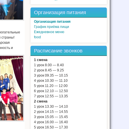
Организация питания
Организация питания
График приёма пищи
Ежедневное меню
рогательные
food
 страны!
арская
нность и
Расписание звонков
1 смена
1 урок 8.00 — 8.40
2 урок 8.45 — 9.25
3 урок 09.35 — 10.15
4 урок 10.30 — 11.10
5 урок 11.20 — 12.00
6 урок 12.10 — 12.50
7 урок 12.55 — 13.35
2 смена
1 урок 13.30 — 14.10
2 урок 14.15 — 14.55
3 урок 15.05 — 15.45
4 урок 16.00 — 16.40
5 урок 16.50 — 17.30