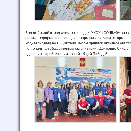
Волонтёрский отряд «Чистое сердце» МКОУ «СОШ№6» провел 
письма , оформили новогодние открытки и рисунки,которые н
Родители,учащиеся и учителя школы приняли активное участи
Региональная общественная организации «Движение Сила в Пр
единение в приближении нашей общей Победы!