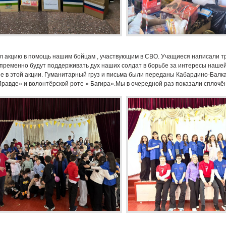
акцию в помощь нашим бойцам , участвующим в СВО. Учащиеся написали т
епременно будут поддерживать дух наших солдат в борьбе за интересы нашей
е в этой акции. Гуманитарный груз и письма были переданы Кабардино-Балк
авде» и волонтёрской роте » Багира».Мы в очередной раз показали сплочё