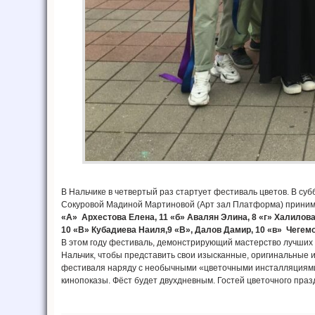
В Нальчике в четвертый раз стартует фестиваль цветов. В су
Сокуровой Мадиной Мартиновой (Арт зал Платформа) приним
«А» Архестова Елена, 11 «б» Авалян Элина, 8 «г» Халилов
10 «В» Кубадиева Наиля,9 «В», Далов Дамир, 10 «в» Чегем
В этом году фестиваль, демонстрирующий мастерство лучших
Нальчик, чтобы представить свои изысканные, оригинальные
фестиваля наряду с необычными «цветочными инсталляциями»
кинопоказы. Фёст будет двухдневным. Гостей цветочного праз