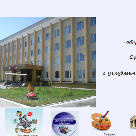
Сведения
Деятельность
Дистанционное
Галереи
об
обучение
образовательной
организации