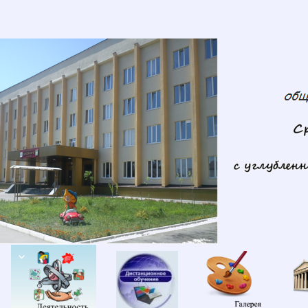
Сведения
Деятельность
Дистанционное
Галереи
об
обучение
образовательной
организации