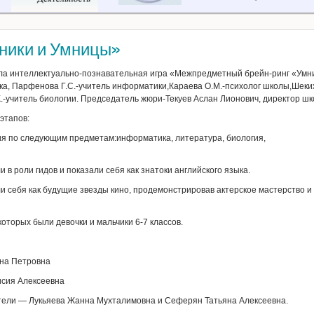
ники и Умницы»
шла интеллектуально-познавательная игра «Межпредметный брейн-ринг «Умн
ка, Парфенова Г.С.-учитель информатики,Караева О.М.-психолог школы,Шеких
.-учитель биологии. Председатель жюри-Текуев Аслан Лионович, директор шк
 этапов:
ния по следующим предметам:информатика, литература, биология,
 в роли гидов и показали себя как знатоки английского языка.
и себя как будущие звезды кино, продемонстрировав актерское мастерство и
торых были девочки и мальчики 6-7 классов.
ина Петровна
исия Алексеевна
ители — Лукьяева Жанна Мухталимовна и Сеферян Татьяна Алексеевна.