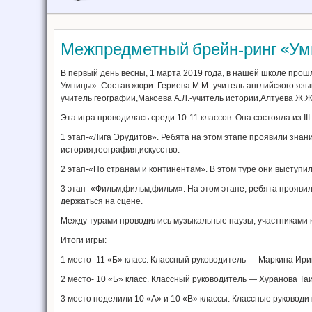
Межпредметный брейн-ринг «Ум
В первый день весны, 1 марта 2019 года, в нашей школе про
Умницы». Состав жюри: Гериева М.М.-учитель английского язы
учитель географии,Макоева А.Л.-учитель истории,Алтуева Ж.Ж
Эта игра проводилась среди 10-11 классов. Она состояла из III
1 этап-«Лига Эрудитов». Ребята на этом этапе проявили зна
история,география,искусство.
2 этап-«По странам и континентам». В этом туре они выступили
3 этап- «Фильм,фильм,фильм». На этом этапе, ребята проявил
держаться на сцене.
Между турами проводились музыкальные паузы, участниками ко
Итоги игры:
1 место- 11 «Б» класс. Классный руководитель — Маркина Ир
2 место- 10 «Б» класс. Классный руководитель — Хуранова Та
3 место поделили 10 «А» и 10 «В» классы. Классные руковод