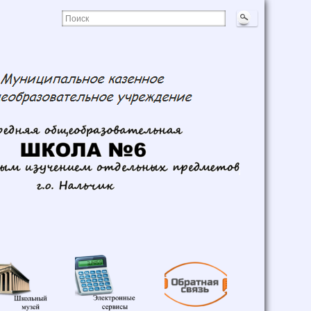
Школьный
Электронные
Обратная
музей
сервисы
связь