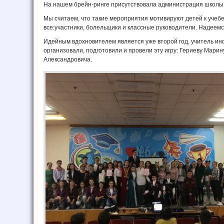
На нашем брейн-ринге присутствовала администрация школы,
Мы считаем, что такие мероприятия мотивируют детей к учебе
все:участники, болельщики и классные руководители. Надеемс
Идейным вдохновителем является уже второй год, учитель и
организовали, подготовили и провели эту игру: Гериеву Мари
Александровича.