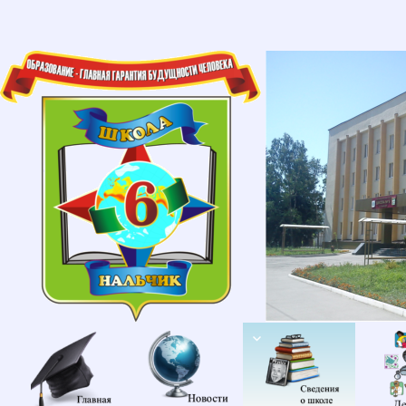
Главная
Новости
Сведени
об
образов
организа