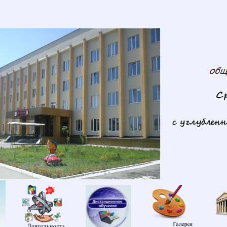
Сведения
Деятельность
Дистанционное
Галереи
об
обучение
образовательной
организации