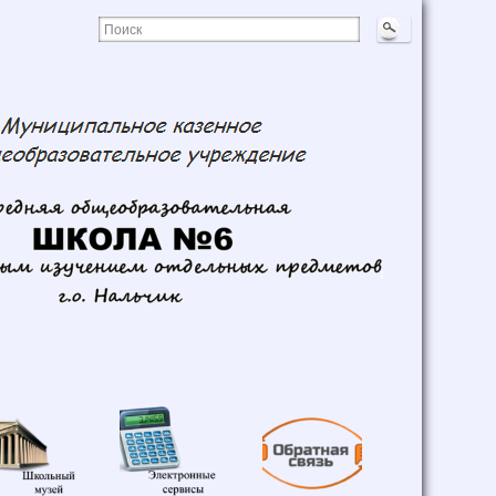
Школьный
Электронные
Обратная
музей
сервисы
связь