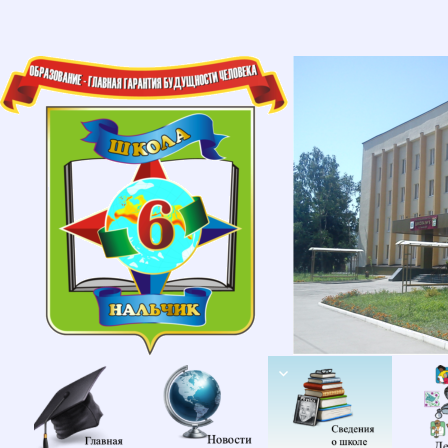
Главная
Новости
Сведени
об
образов
организа