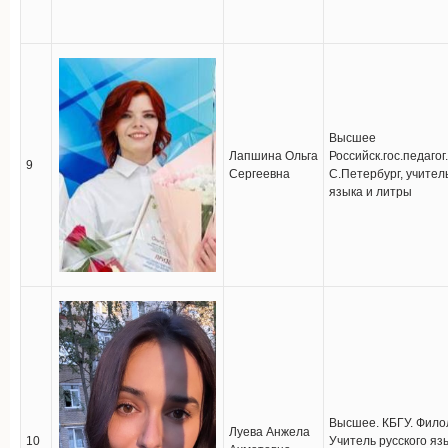
Высшее
Лапшина Ольга
Российск.гос.педагог
9
Сергеевна
С.Петербург, учител
языка и литры
Высшее. КБГУ. Филол
Луева Анжела
10
Учитель русского яз