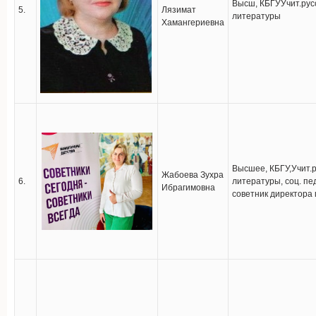
Высш, КБГУУчит.русс
5.
Лязимат
литературы
Хамангериевна
Высшее, КБГУ,Учит.ру
Жабоева Зухра
6.
литературы, соц. пед
Ибрагимовна
советник директора 