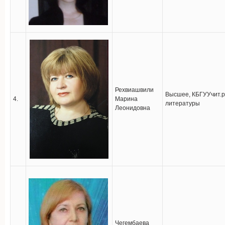
Рехвиашвили
Высшее, КБГУУчит.ру
4.
Марина
литературы
Леонидовна
Чегембаева