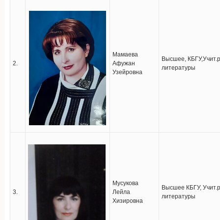
Мамаева
Высшее, КБГУ,Учит.р
2.
Афужан
литературы
Узейровна
Мусукова
Высшее КБГУ, Учит.ру
3.
Лейла
литературы
Хизировна