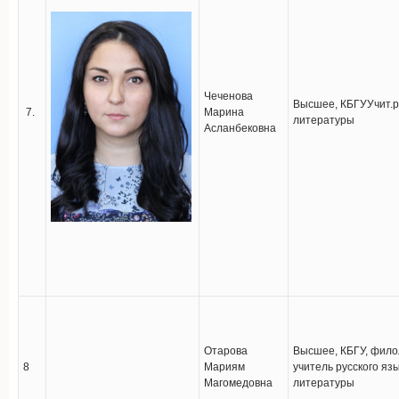
Чеченова
Высшее, КБГУУчит.ру
7.
Марина
литературы
Асланбековна
Отарова
Высшее, КБГУ, фило
8
Мариям
учитель русского яз
Магомедовна
литературы