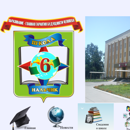
Главная
Новости
Сведени
об
образов
организа