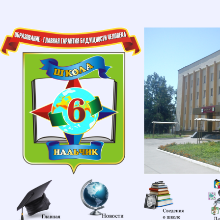
Главная
Новости
Сведени
об
образов
организа